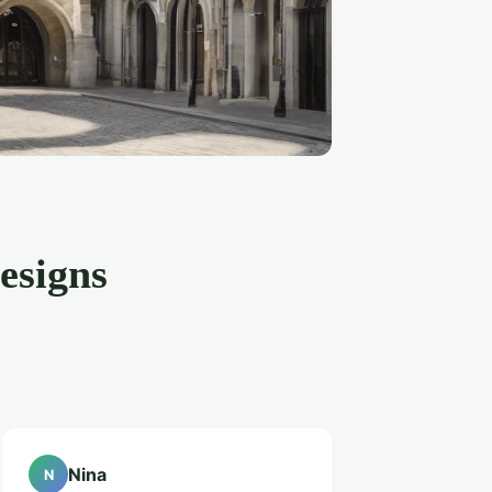
designs
Nina
N